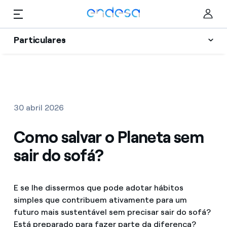
Skip to content
Particulares
Luz e Gás
Particulares
Selected item
Serviços
Negócios
30 abril 2026
Vantagens
Corporate
Como salvar o Planeta sem
Apoio
sair do sofá?
Blog Endesa
Quem somos
E se lhe dissermos que pode adotar hábitos
simples que contribuem ativamente para um
Informação Útil
futuro mais sustentável sem precisar sair do sofá?
Está preparado para fazer parte da diferença?
My Endesa