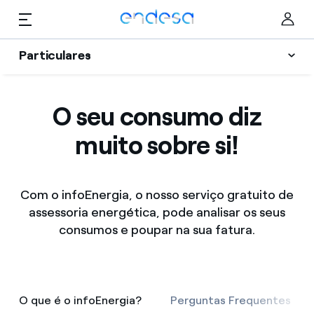
Saltar al contenido
Particulares
Luz e Gás
Particulares
O seu consumo diz
Selected item
Serviços
muito sobre si!
Negócios
Vantagens
Corporate
Apoio
Com o infoEnergia, o nosso serviço gratuito de
assessoria energética, pode analisar os seus
Blog
consumos e poupar na sua fatura.
Quem somos
Informação Útil
O que é o infoEnergia?
O que é o infoEnergia?
Perguntas Frequentes
My Endesa