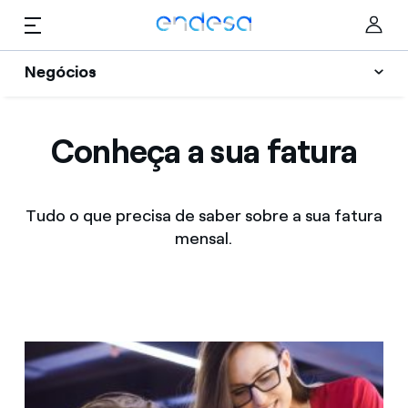
Saltar al contenido
Negócios
Planos de Energia
Particulares
Conheça a sua fatura
Informação útil
Negócios
Selected item
Vantagens
Tudo o que precisa de saber sobre a sua fatura
Corporate
mensal.
Quem somos
Ajuda