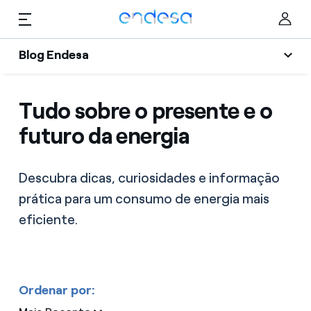
Saltar al contenido
Blog Endesa
Blog Endesa
Tudo sobre o presente e o
Particulares
Selected item
Mobilidade
futuro da energia
Negócios
Eficiência
Corporate
Descubra dicas, curiosidades e informação
Inovação
prática para um consumo de energia mais
Poupança
eficiente.
Notícias
Sustentabilidade
Ordenar por: