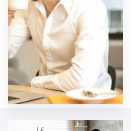
Preços estáveis por 12 meses
Tarifa Quero+ Luz e Gás
Para quem gosta de acumular descontos.
Até 20% de desconto em fatura
Poupança personalizada
Contratar
Ver mais