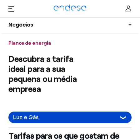
Saltar al contenido
Negócios
Planos de Energia
Planos de energia
Particulares
Informação útil
Descubra a tarifa
Negócios
Selected item
ideal para a sua
Vantagens
pequena ou média
Corporate
Quem somos
empresa
Ajuda
Luz e Gás
Tarifas para os que gostam de