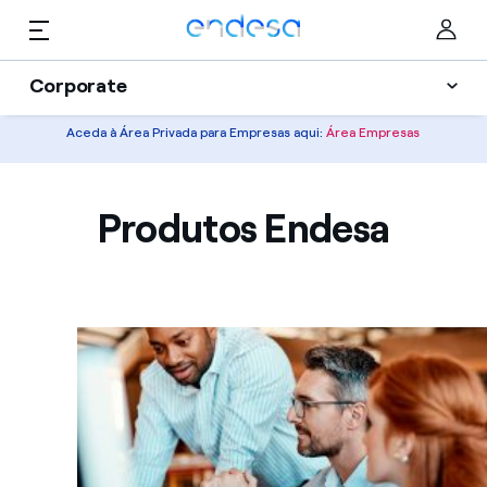
Saltar al contenido
Corporate
Aceda à Área Privada para Empresas aqui:
Área Empresas
Soluções
Particulares
Serviços
Produtos Endesa
Negócios
Informação útil
Corporate
Selected item
Quem somos
Blog
Ajuda