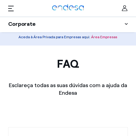
Saltar al contenido
Corporate
Aceda à Área Privada para Empresas aqui:
Área Empresas
Soluções
Particulares
Serviços
FAQ
Negócios
Informação útil
Corporate
Selected item
Quem somos
Esclareça todas as suas dúvidas com a ajuda da
Endesa
Blog
Ajuda