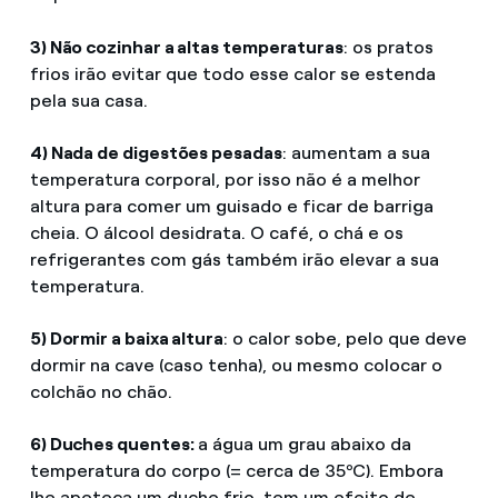
3) Não cozinhar a altas temperaturas
: os pratos
frios irão evitar que todo esse calor se estenda
pela sua casa.
4) Nada de digestões pesadas
: aumentam a sua
temperatura corporal, por isso não é a melhor
altura para comer um guisado e ficar de barriga
cheia. O álcool desidrata. O café, o chá e os
refrigerantes com gás também irão elevar a sua
temperatura.
5) Dormir a baixa altura
: o calor sobe, pelo que deve
dormir na cave (caso tenha), ou mesmo colocar o
colchão no chão.
6) Duches quentes:
a água um grau abaixo da
temperatura do corpo (= cerca de 35ºC). Embora
lhe apeteça um duche frio, tem um efeito de