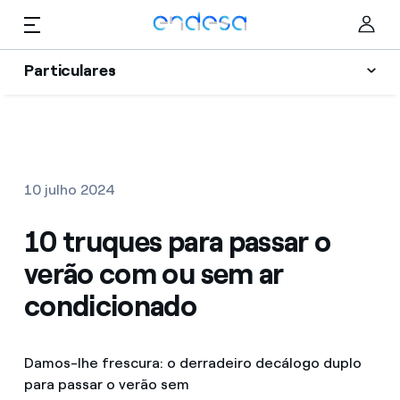
Skip to content
Particulares
Luz e Gás
Particulares
Selected item
Serviços
Negócios
10 julho 2024
Vantagens
Corporate
10 truques para passar o
Apoio
verão com ou sem ar
Blog Endesa
condicionado
Quem somos
Informação Útil
Damos-lhe frescura: o derradeiro decálogo duplo
para passar o verão sem
My Endesa