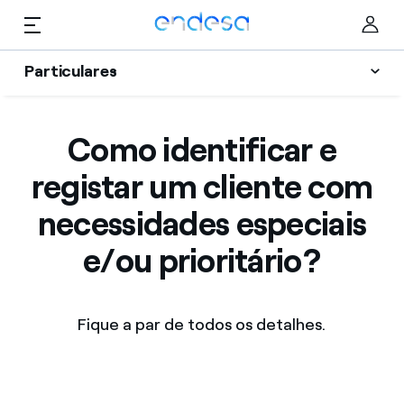
Saltar al contenido
Particulares
Luz e Gás
Particulares
Como identificar e
Selected item
Serviços
registar um cliente com
Negócios
Vantagens
necessidades especiais
Corporate
Apoio
e/ou prioritário?
Blog Endesa
Quem somos
Fique a par de todos os detalhes.
Informação Útil
My Endesa