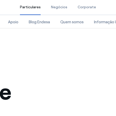
Particulares
Selected item
Negócios
Corporate
Apoio
Blog Endesa
Quem somos
Informação Ú
de