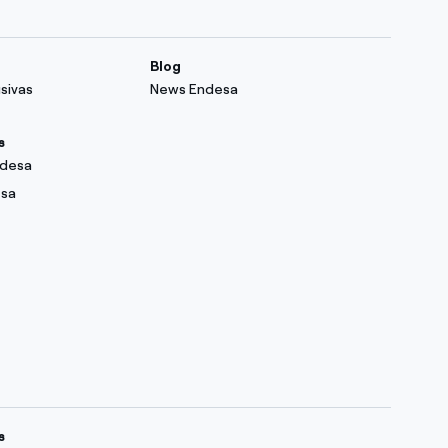
Blog
sivas
News Endesa
s
ndesa
esa
s