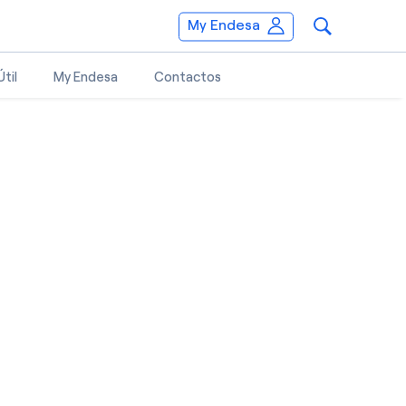
My Endesa
til
My Endesa
Contactos