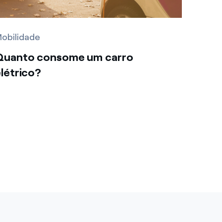
obilidade
Quanto consome um carro
létrico?