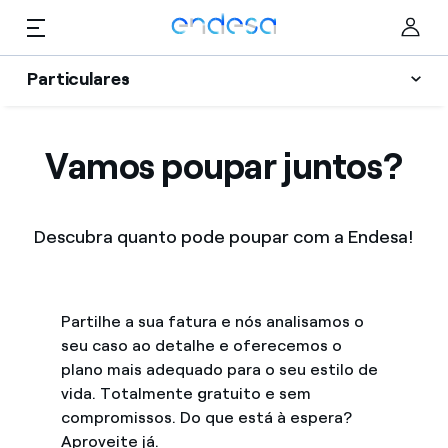
Saltar al contenido
Particulares
Luz e Gás
Particulares
Vamos poupar juntos?
Selected item
Serviços
Negócios
Vantagens
Descubra quanto pode poupar com a Endesa!
Corporate
Apoio
Blog
Partilhe a sua fatura e nós analisamos o
seu caso ao detalhe e oferecemos o
Quem somos
plano mais adequado para o seu estilo de
vida. Totalmente gratuito e sem
Informação Útil
compromissos. Do que está à espera?
Aproveite já.
My Endesa