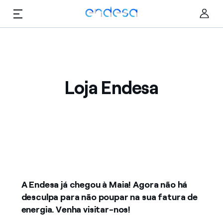
Saltar al contenido
Cer
Loja Endesa
Particulares
Negócios
Corporate
A Endesa já chegou à Maia! Agora não há
desculpa para não poupar na sua fatura de
energia. Venha visitar-nos!