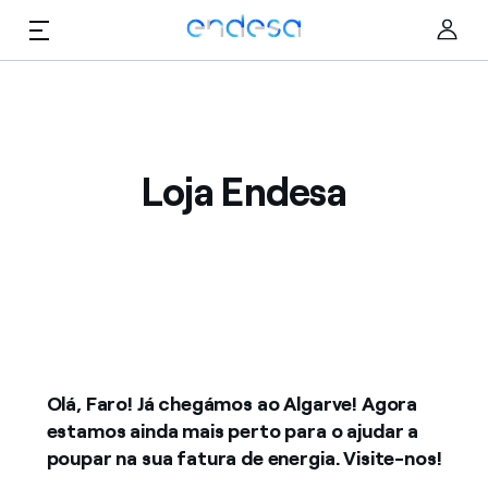
Saltar al contenido
Cer
Loja Endesa
Particulares
Negócios
Corporate
Olá, Faro! Já chegámos ao Algarve! Agora
estamos ainda mais perto para o ajudar a
poupar na sua fatura de energia. Visite-nos!