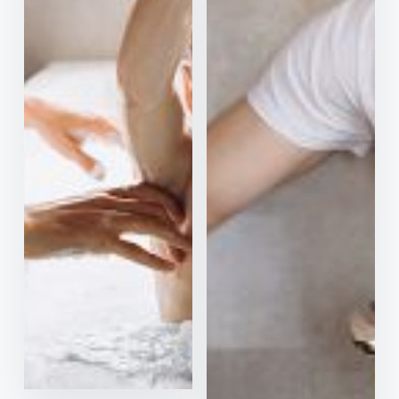
Tarifa
Completo
Aniversário
Luz & Gás
As preocupações
com
eletrodomésticos e
Para quem gosta de
aparelhos a gás
receber presentes.
chegaram ao fim por
6,90€/mês.
1 fatura grátis
todos os anos!
50% de desconto
nos primeiros 3
Vantagem para
meses.
sempre
Assistência rápida e
visita de um técnico
a casa
Contratar
Sem limite de
reparações
Ver mais
Ligue 808 910