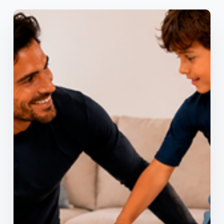
Apanhe a onda da poupança
Tarifa Digital Luz & Gás
Ideal para clientes 100% digitais.
Apenas 0,1399€/kWh na luz
20% de desconto para sempre
Oferta exclusiva online