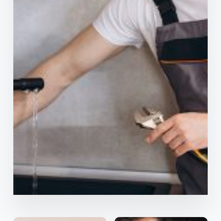
Serviços de assistência
OK Completo
As preocupações com eletrodomésticos e
aparelhos a gás chegaram ao fim por 6,90€/mês.
50% de desconto nos primeiros 3 meses.
Assistência rápida e visita de um técnico a casa
Sem limite de reparações
Ligue 808 910 070
Saber mais