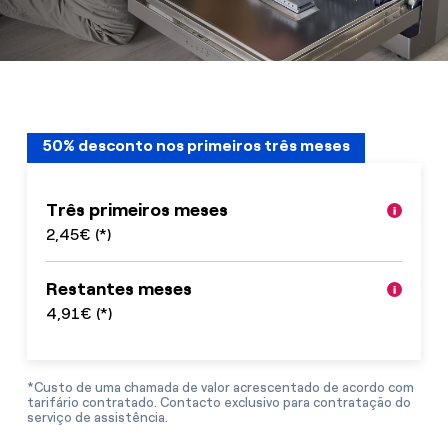
Contactos
Serviço de Assistência OK
Eletrodomésticos
50% desconto nos primeiros três meses
Diga adeus às avarias dos seus
eletrodomésticos:
cobertura de todas as marcas
Três primeiros meses
3h de mão de obra incluídas
2,45€ (*)
sem limite de reparações
Restantes meses
4,91€ (*)
*Custo de uma chamada de valor acrescentado de acordo com
tarifário contratado. Contacto exclusivo para contratação do
serviço de assistência.