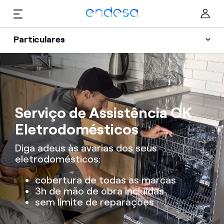
Saltar al contenido
Particulares
Luz e Gás
Particulares
Selected item
Serviços
Negócios
Serviço de Assistência OK
Vantagens
Eletrodomésticos
Corporate
Apoio
Diga adeus às avarias dos seus
Blog
eletrodomésticos:
Quem somos
cobertura de todas as marcas
3h de mão de obra incluídas
Informação Útil
sem limite de reparações
My Endesa