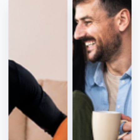
Apanhe a onda da
Preços estáveis por 12
poupança
meses
Tarifa Digital
Tarifa
Luz
Quero+ Luz
Ideal para clientes
Para os clientes que
100% digitais.
gostam de acumular
descontos.
Apenas
0,1399€/kWh na
Até 18% de
luz
desconto em
fatura
20% de desconto