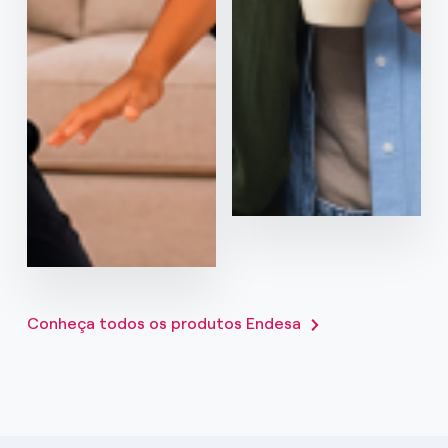
para sempre
Bónus de 40€
Oferta exclusiva
online
Contratar
Contratar
Ver mais
Ver mais
Conheça todos os produtos Endesa