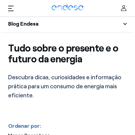
Saltar al contenido
Blog Endesa
Blog Endesa
Tudo sobre o presente e o
Particulares
Selected item
Mobilidade
futuro da energia
Negócios
Eficiência
Corporate
Descubra dicas, curiosidades e informação
Inovação
prática para um consumo de energia mais
Poupança
eficiente.
Notícias
Sustentabilidade
Ordenar por: