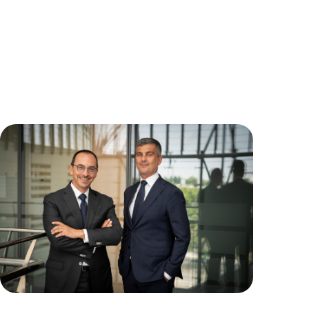
Notícias
Endesa aumenta o seu resultado
líquido em 41% até junho e revê em