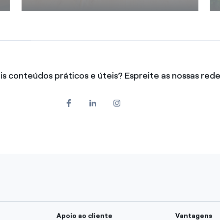
s conteúdos práticos e úteis? Espreite as nossas redes
Apoio ao cliente
Vantagens
ência
FAQ'S
Ofertas exclu
Área de Cliente My Endesa
Quem Somo
Envio das leituras
Conheça a E
Conheça a sua fatura