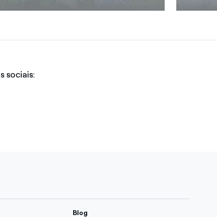
 sociais:
Blog
sivas
News Endesa
s
ndesa