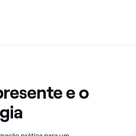
presente e o
gia
rmação prática para um