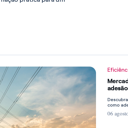
Eficiênc
Mercado
adesão
Descubra
como ader
06 agost