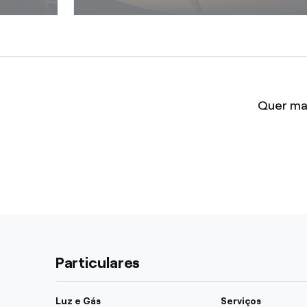
Quer mai
Particulares
Luz e Gás
Serviços
Planos de energia
Serviços de assist
Luz
Gás
Luz e Gás